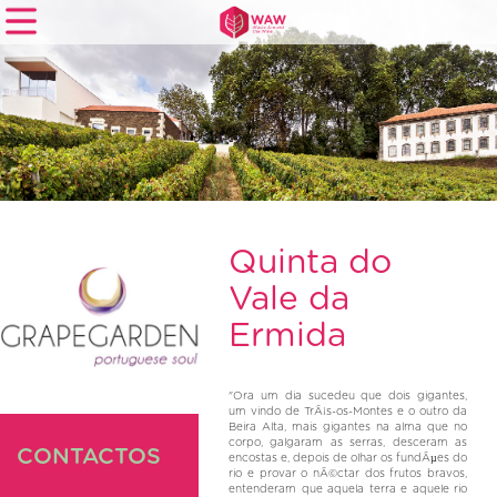
Home
Empresas
Notícias
Documentação
Quinta do
Área
Vale da
Reservada
Ermida
Contactos
"Ora um dia sucedeu que dois gigantes,
um vindo de TrÃ¡s-os-Montes e o outro da
Beira Alta, mais gigantes na alma que no
corpo, galgaram as serras, desceram as
CONTACTOS
encostas e, depois de olhar os fundÃµes do
rio e provar o nÃ©ctar dos frutos bravos,
entenderam que aquela terra e aquele rio