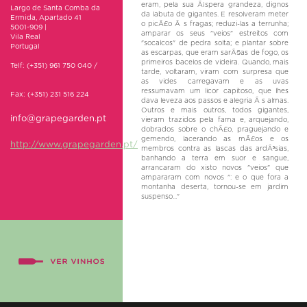
eram, pela sua Ã¡spera grandeza, dignos
Largo de Santa Comba da
da labuta de gigantes. E resolveram meter
Ermida, Apartado 41
o picÃ£o Ã s fragas; reduzi-las a terrunha;
5001-909 |
amparar os seus "veios" estreitos com
Vila Real
"socalcos" de pedra solta; e plantar sobre
Portugal
as escarpas, que eram sarÃ§as de fogo, os
primeiros bacelos de videira. Quando, mais
Telf: (+351) 961 750 040 /
tarde, voltaram, viram com surpresa que
as vides carregavam e as uvas
ressumavam um licor capitoso, que lhes
Fax: (+351) 231 516 224
dava leveza aos passos e alegria Ã s almas.
Outros e mais outros, todos gigantes,
info@grapegarden.pt
vieram trazidos pela fama e, arquejando,
dobrados sobre o chÃ£o, praguejando e
gemendo, lacerando as mÃ£os e os
http://www.grapegarden.pt/
membros contra as lascas das ardÃ³sias,
banhando a terra em suor e sangue,
arrancaram do xisto novos "veios" que
ampararam com novos ": e o que fora a
montanha deserta, tornou-se em jardim
suspenso..."